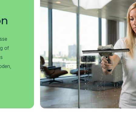
on
isse
ng of
ls
oden,