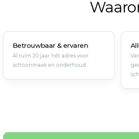
Waarom
Betrouwbaar & ervaren
Al
Al ruim 20 jaar hét adres voor
Va
schoonmaak en onderhoud.
ge
sc