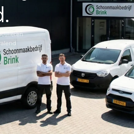
.
iculieren
ralend