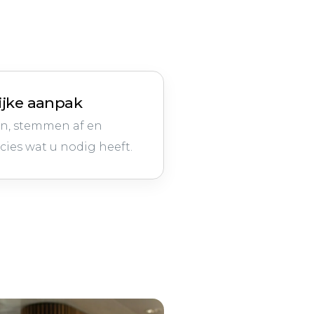
ijke aanpak
en, stemmen af en
cies wat u nodig heeft.