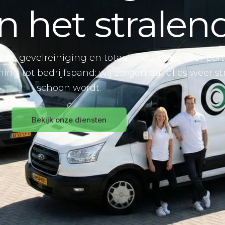
 het stralend
ing, gevelreiniging en totaalonderhoud voor part
ing tot bedrijfspand: wij zorgen dat alles weer st
schoon wordt.
Bekijk onze diensten