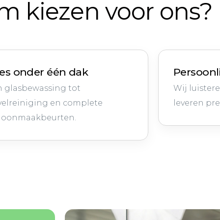
 kiezen voor ons?
les onder één dak
Persoonl
n glasbewassing tot
Wij luister
velreiniging en complete
leveren pre
hoonmaakbeurten.