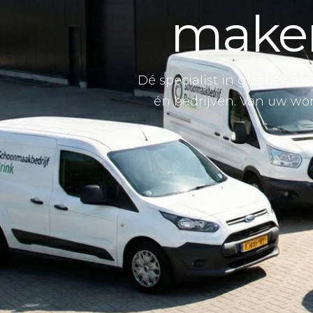
maken
Dé specialist in glasbewass
én bedrijven. Van uw won