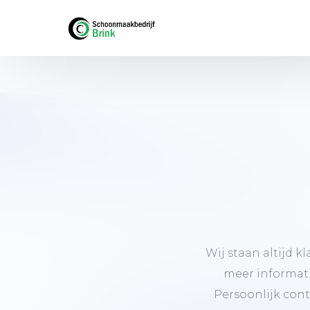
Wij
staan
altijd
kl
meer
informat
Persoonlijk
cont