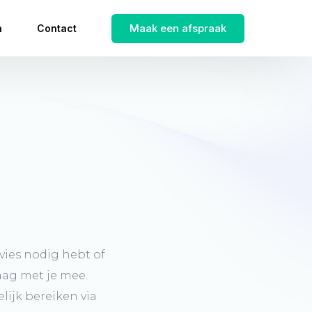
Maak een afspraak
n
Contact
vies
nodig
hebt
of
aag
met
je
mee.
lijk
bereiken
via