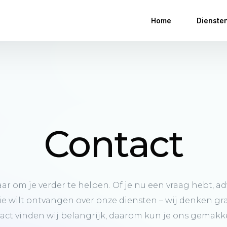
Home
Dienste
Contact
aar
om
je
verder
te
helpen.
Of
je
nu
een
vraag
hebt,
ad
ie
wilt
ontvangen
over
onze
diensten
–
wij
denken
gr
act
vinden
wij
belangrijk,
daarom
kun
je
ons
gemakke